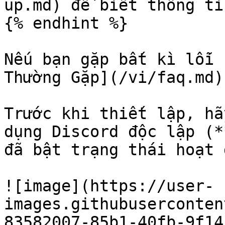
up.md) để biết thông ti
{% endhint %}

Nếu bạn gặp bất kì lỗi 
Thường Gặp](/vi/faq.md).
Trước khi thiết lập, hã
dụng Discord độc lập (*
đã bật trạng thái hoạt 
![image](https://user-
images.githubuserconten
83582007-85b1-40fb-9f14