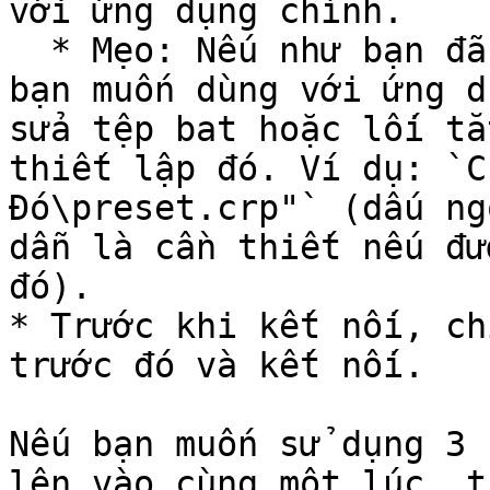
với ứng dụng chính.

  * Mẹo: Nếu như bạn đã có một cài đặt trước mà 
bạn muốn dùng với ứng d
sửa tệp bat hoặc lối tắ
thiết lập đó. Ví dụ: `C
Đó\preset.crp"` (dấu ng
dẫn là cần thiết nếu đư
đó).

* Trước khi kết nối, ch
trước đó và kết nối.

Nếu bạn muốn sử dụng 3 
lên vào cùng một lúc, t