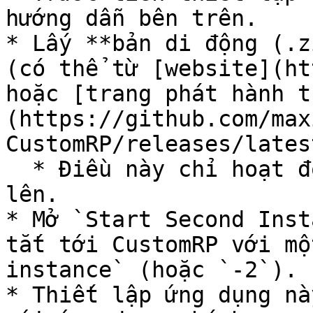
hướng dẫn bên trên.

* Lấy **bản di động (.z
(có thể từ [website](ht
hoặc [trang phát hành t
(https://github.com/max
CustomRP/releases/lates
  * Điều này chỉ hoạt động với phiên bản 1.16 trở 
lên.

* Mở `Start Second Inst
tắt tới CustomRP với mộ
instance` (hoặc `-2`).

* Thiết lập ứng dụng nà