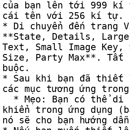
của bạn lên tới 999 kí 
cái tên với 256 kí tự.

* Di chuyển đến trang V
**State, Details, Large
Text, Small Image Key, 
Size, Party Max**. Tất 
buộc.

* Sau khi bạn đã thiết 
các mục tương ứng trong
  * Mẹo: Bạn có thể di chuột qua hầu hết mọi điều 
khiển trong ứng dụng (b
nó sẽ cho bạn hướng dẫn