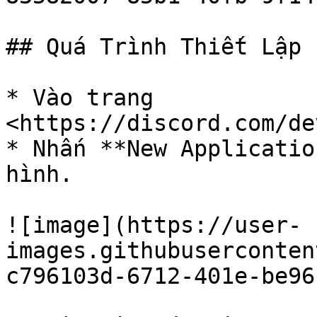
## Quá Trình Thiết Lập

* Vào trang 
<https://discord.com/de
* Nhấn **New Applicatio
hình.

![image](https://user-
images.githubuserconten
c796103d-6712-401e-be96