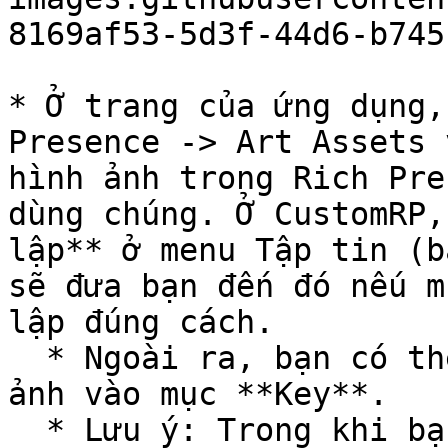
8169af53-5d3f-44d6-b745
* Ở trang của ứng dụng,
Presence -> Art Assets 
hình ảnh trong Rich Pre
dùng chúng. Ở CustomRP,
lập** ở menu Tập tin (b
sẽ đưa bạn đến đó nếu m
lập đúng cách.

  * Ngoài ra, bạn có thể chèn đường dẫn tới hình 
ảnh vào mục **Key**.

  * Lưu ý: Trong khi bạn có thể đặt tên thiết lập 