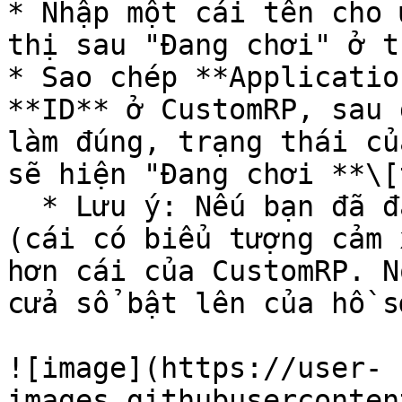
* Nhập một cái tên cho 
thị sau "Đang chơi" ở t
* Sao chép **Applicatio
**ID** ở CustomRP, sau 
làm đúng, trạng thái củ
sẽ hiện "Đang chơi **\[
  * Lưu ý: Nếu bạn đã đặt trạng thái tùy chỉnh 
(cái có biểu tượng cảm 
hơn cái của CustomRP. N
cửa sổ bật lên của hồ sơ
![image](https://user-
images.githubuserconten