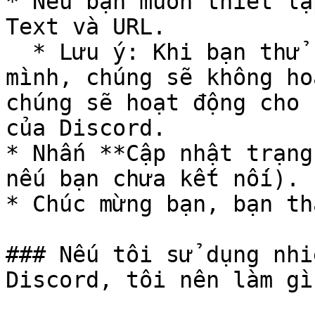
* Nếu bạn muốn thiết lậ
Text và URL.

  * Lưu ý: Khi bạn thử nhấn nút ở presence của 
mình, chúng sẽ không ho
chúng sẽ hoạt động cho 
của Discord.

* Nhấn **Cập nhật trạng
nếu bạn chưa kết nối).

* Chúc mừng bạn, bạn th
### Nếu tôi sử dụng nhi
Discord, tôi nên làm gì?