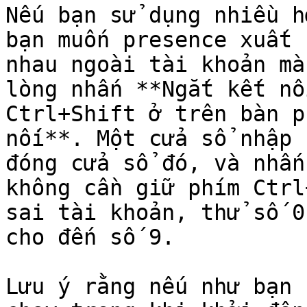
Nếu bạn sử dụng nhiều h
bạn muốn presence xuất 
nhau ngoài tài khoản mà
lòng nhấn **Ngắt kết nố
Ctrl+Shift ở trên bàn p
nối**. Một cửa sổ nhập 
đóng cửa sổ đó, và nhấn
không cần giữ phím Ctrl
sai tài khoản, thử số 0
cho đến số 9.

Lưu ý rằng nếu như bạn 